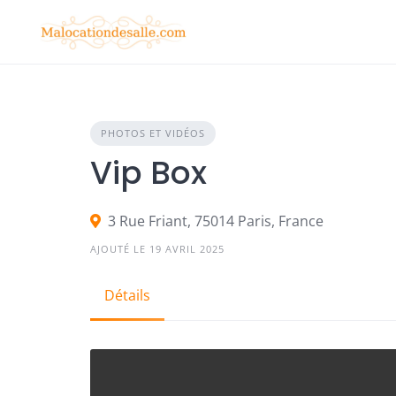
Skip
to
content
PHOTOS ET VIDÉOS
Vip Box
3 Rue Friant, 75014 Paris, France
AJOUTÉ LE 19 AVRIL 2025
Détails