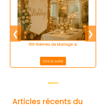
❮
❯
Organiser un enterrement de vie de
garçon mémorable
Lire la suite
Articles récents du